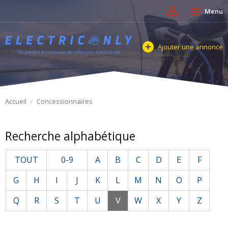
Menu
Ajouter une annonce
Accueil
Concessionnaires
Recherche alphabétique
TOUT
0-9
A
B
C
D
E
F
G
H
I
J
K
L
M
N
O
P
Q
R
S
T
U
V
W
X
Y
Z