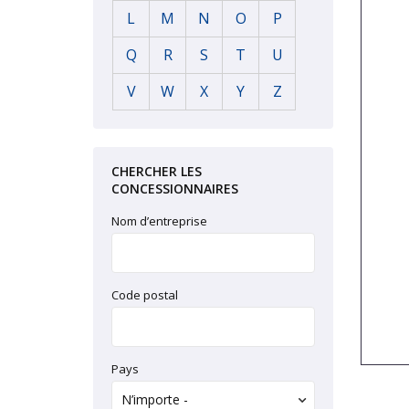
L
M
N
O
P
Q
R
S
T
U
V
W
X
Y
Z
CHERCHER LES
CONCESSIONNAIRES
Nom d’entreprise
Code postal
Pays