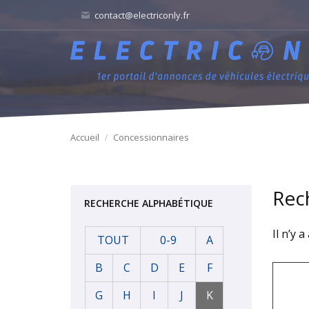
contact@electriconly.fr
Accueil
Concessionnaires
Rec
RECHERCHE ALPHABÉTIQUE
Il n’y 
TOUT
0-9
A
B
C
D
E
F
G
H
I
J
K