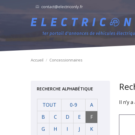
contact@electriconly.fr
Accueil
Concessionnaires
Rec
RECHERCHE ALPHABÉTIQUE
Il n’y 
TOUT
0-9
A
B
C
D
E
F
G
H
I
J
K