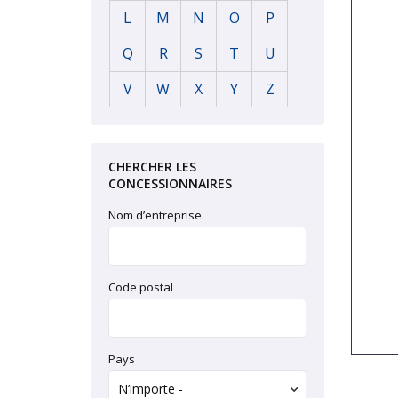
L
M
N
O
P
Q
R
S
T
U
V
W
X
Y
Z
CHERCHER LES
CONCESSIONNAIRES
Nom d’entreprise
Code postal
Pays