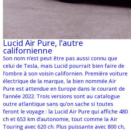
Lucid Air Pure, l’autre
californienne
Son nom n’est peut être pas aussi connu que
celui de Tesla, mais Lucid pourrait bien faire de
l’ombre à son voisin californien. Première voiture
électrique de la marque, la bien nommée Air
Pure est attendue en Europe dans le courant de
l’année 2022. Trois versions sont au catalogue
outre atlantique sans qu’on sache si toutes
feront le voyage : la Lucid Air Pure qui affiche 480
ch et 653 km d’autonomie, tout comme la Air
Touring avec 620 ch. Plus puissante avec 800 ch,