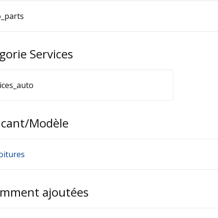
_parts
gorie Services
ices_auto
icant/Modèle
oitures
mment ajoutées