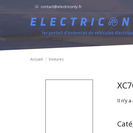
contact@electriconly.fr
Accueil
Voitures
XC7
Il n’y 
Caté