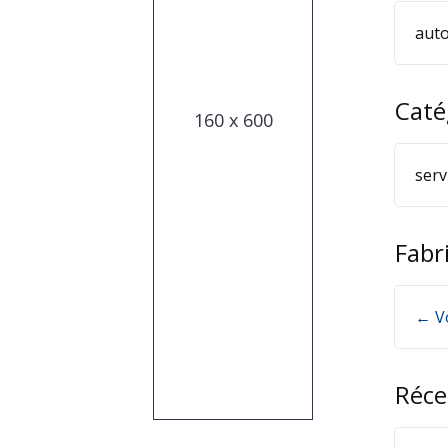
auto
Caté
160 x 600
serv
Fabr
← V
Réce