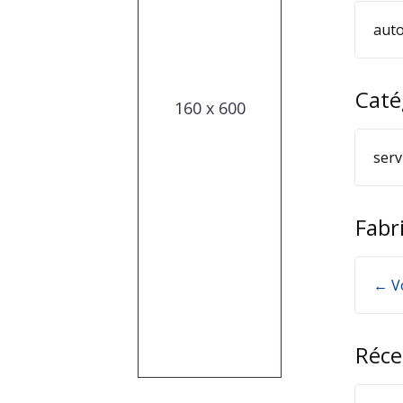
auto
Caté
160 x 600
serv
Fabr
← V
Réce