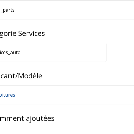
_parts
gorie Services
ices_auto
icant/Modèle
oitures
mment ajoutées